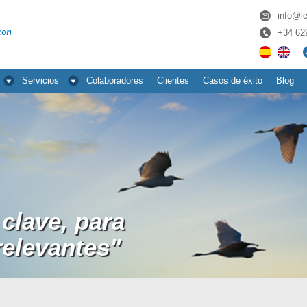
info@l
+34­ 62
Servicios
Colaboradores
Clientes
Casos de éxito
Blog
clave, para
relevantes"