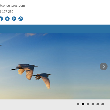
etconsultores.com
9­ 127­ 259