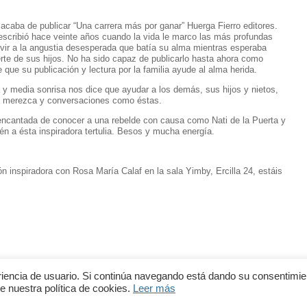
e acaba de publicar “Una carrera más por ganar” Huerga Fierro editores.
escribió hace veinte años cuando la vida le marco las más profundas
ivir a la angustia desesperada que batía su alma mientras esperaba
te de sus hijos. No ha sido capaz de publicarlo hasta ahora como
ue su publicación y lectura por la familia ayude al alma herida.
 media sonrisa nos dice que ayudar a los demás, sus hijos y nietos,
lo merezca y conversaciones como éstas.
 encantada de conocer a una rebelde con causa como Nati de la Puerta y
 a ésta inspiradora tertulia. Besos y mucha energía.
n inspiradora con Rosa María Calaf en la sala Yimby, Ercilla 24, estáis
eriencia de usuario. Si continúa navegando está dando su consentimie
­ 629­ 127­ 259
Aviso Legal
e nuestra política de cookies.
Leer más