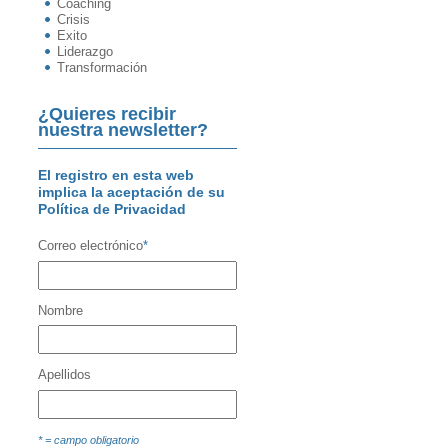
Coaching
Crisis
Exito
Liderazgo
Transformación
¿Quieres recibir
nuestra newsletter?
El registro en esta web
implica la aceptación de su
Política de Privacidad
Correo electrónico
*
Nombre
Apellidos
* = campo obligatorio