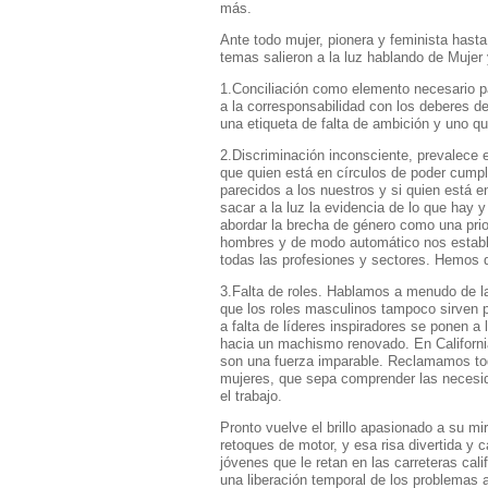
más.
Ante todo mujer, pionera y feminista hasta
temas salieron a la luz hablando de Mujer 
1.Conciliación como elemento necesario pa
a la corresponsabilidad con los deberes de
una etiqueta de falta de ambición y uno qu
2.Discriminación inconsciente, prevalece 
que quien está en círculos de poder cump
parecidos a los nuestros y si quien está e
sacar a la luz la evidencia de lo que hay 
abordar la brecha de género como una prio
hombres y de modo automático nos establ
todas las profesiones y sectores. Hemos de 
3.Falta de roles. Hablamos a menudo de la
que los roles masculinos tampoco sirven p
a falta de líderes inspiradores se ponen a l
hacia un machismo renovado. En California
son una fuerza imparable. Reclamamos tod
mujeres, que sepa comprender las necesida
el trabajo.
Pronto vuelve el brillo apasionado a su 
retoques de motor, y esa risa divertida y 
jóvenes que le retan en las carreteras cali
una liberación temporal de los problemas a 