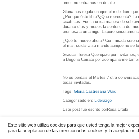
amor, no entramos en detalle.
Gloria nos regala un ejemplar del libro qu
¿Por qué éste libro?¿Qué representa? Lo 
cicatrices. Fue la única manera de sobrev
durante días y meses la sentencia de muer
promesa a un amigo. Espero sinceramente q
¿Qué te mueve ahora? Con mirada serena y
el mar, cuidar a su marido aunque no se 
Gracias Teresa Querejazu por invitarnos,
a Begoña Cerrato por acompañarme también
No os perdáis el Martes 7 otra conversació
todas invitadas.
Tags:
Gloria Castresana Waid
Categorizado en:
Liderazgo
Este post fue escrito porRosa Urtubi
Este sitio web utiliza cookies para que usted tenga la mejor exp
info@letconsultores.com
+34
para la aceptación de las mencionadas cookies y la aceptación d