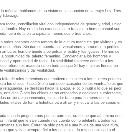
 la médula; hablamos de su visión de la situación de la mujer hoy. Tres
y liderazgo:
ra todos, conciliación vital con independencia de género y edad, unido
 la familia. Hoy en día las excedencias o trabajos a tiempo parcial son
eda fuera de la pista rápida al menos dos o tres años.
en todos nosotros como remora de la cultura machista que vivimos y es
le unos años. Sin darnos cuenta nos vinculamos y atraemos a perfiles
n arriba es hombre tiende a perpetuar el estilo y los iguales. Hemos de
y la oportunidad del talento femenino. Concienciar a los hombres y
ridad y oportunidad de todos. La visibilidad favorece además a los
ece referentes masculinos en todo aunque SI hay mujeres líderes en
visibilizarnos y dar visibilidad.
 falta de roles femeninos que motiven e inspiren a las mujeres pero es
ara los chicos. Habla Gloria con dedo acusador de los veinteañeros que
a retaguardia, se deslizan hacia la apatía, el ocio inútil o lo que es peor
, nos dice Gloria las chicas están enfocadas y decididas a esforzarse,
os un liderazgo innovador, inspirador tanto para hombres como
des vitales de forma holística para atraer y motivar a las personas en
mirada cuando preguntamos por las carreras, su coche que aún mima con
casi infantil que le sale cuando nos cuenta cómo adelanta a todos los
fornianas aún hoy. Correr ha sido para ella una huida de una vida dura,
los que volvía siempre, fiel a los principios, la responsabilidad o el