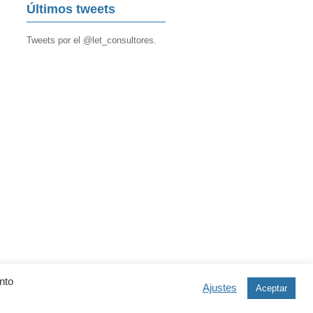
Últimos tweets
Tweets por el @let_consultores.
nto
Ajustes
Aceptar
Copyright 2013 LET Consultores.
Designed by
Bogartybacall.
All rights reserved